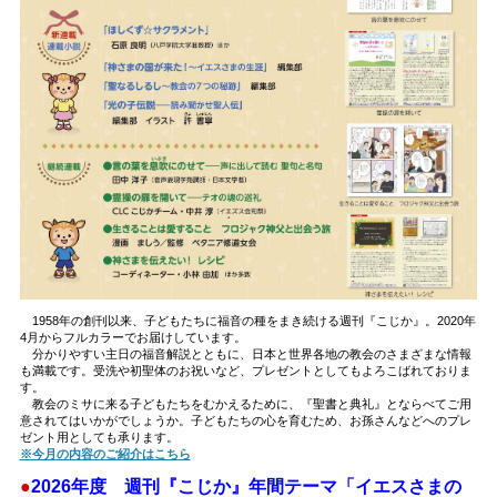
1958年の創刊以来、子どもたちに福音の種をまき続ける週刊『こじか』。2020年
4月からフルカラーでお届けしています。
分かりやすい主日の福音解説とともに、日本と世界各地の教会のさまざまな情報
も満載です。受洗や初聖体のお祝いなど、プレゼントとしてもよろこばれておりま
す。
教会のミサに来る子どもたちをむかえるために、『聖書と典礼』とならべてご用
意されてはいかがでしょうか。子どもたちの心を育むため、お孫さんなどへのプレ
ゼント用としても承ります。
※今月の内容のご紹介はこちら
●
2026年度 週刊『こじか』年間テーマ「イエスさまの