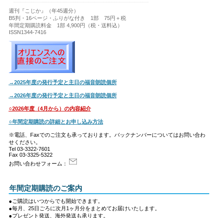
週刊『こじか』（年45週分）
B5判・16ページ・ふりがな付き 1部 75円＋税
年間定期購読料金 1部 4,900円（税・送料込）
ISSN1344-7416
→2025年度の発行予定と主日の福音朗読個所
→2026年度の発行予定と主日の福音朗読個所
○2026年度（4月から）の内容紹介
○年間定期購読の詳細とお申し込み方法
※電話、Faxでのご注文も承っております。バックナンバーについてはお問い合わ
せください。
Tel 03-3322-7601
Fax 03-3325-5322
お問い合わせフォーム：
年間定期購読のご案内
●ご購読はいつからでも開始できます。
●毎月、25日ごろに次月1ヶ月分をまとめてお届けいたします。
●プレゼント発送、海外発送も承ります。