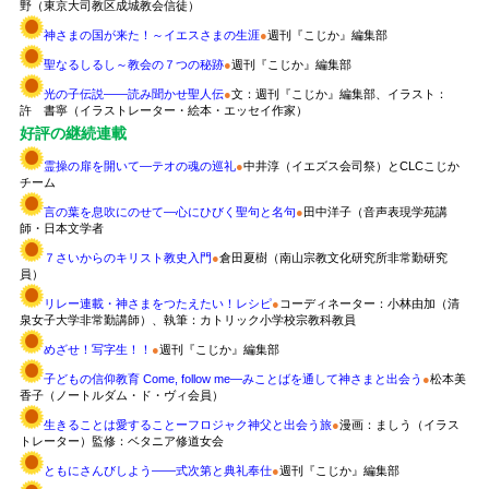
野（東京大司教区成城教会信徒）
神さまの国が来た！～イエスさまの生涯
●
週刊『こじか』編集部
聖なるしるし～教会の７つの秘跡
●
週刊『こじか』編集部
光の子伝説――読み聞かせ聖人伝
●
文：週刊『こじか』編集部、イラスト：
許 書寧（イラストレーター・絵本・エッセイ作家）
好評の継続連載
霊操の扉を開いて―テオの魂の巡礼
●
中井淳（イエズス会司祭）とCLCこじか
チーム
言の葉を息吹にのせて―心にひびく聖句と名句
●
田中洋子（音声表現学苑講
師・日本文学者
７さいからのキリスト教史入門
●
倉田夏樹（南山宗教文化研究所非常勤研究
員）
リレー連載・神さまをつたえたい！レシピ
●
コーディネーター：小林由加（清
泉女子大学非常勤講師）、執筆：カトリック小学校宗教科教員
めざせ！写字生！！
●
週刊『こじか』編集部
子どもの信仰教育 Come, follow me―みことばを通して神さまと出会う
●
松本美
香子（ノートルダム・ド・ヴィ会員）
生きることは愛することーフロジャク神父と出会う旅
●
漫画：ましう（イラス
トレーター）監修：ベタニア修道女会
ともにさんびしよう――式次第と典礼奉仕
●
週刊『こじか』編集部