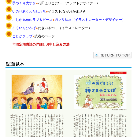
手づくり大すき
●
花田えりこ(フードクラフトデザイナー）
いのりあうわたしたち
●
イラスト/ながおかまさき
こじか兄弟のラブ＆ピース
●
ガブリ絵屋（イラストレーター・デザイナー）
ふくいんひろば
●
たきいるつこ（イラストレーター）
こじかクラブ
●
読者のページ
→年間定期購読の詳細とお申し込み方法
誌面見本