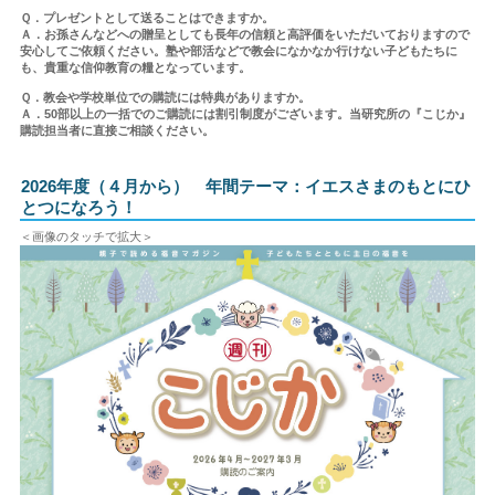
Ｑ．プレゼントとして送ることはできますか。
Ａ．お孫さんなどへの贈呈としても長年の信頼と高評価をいただいておりますので
安心してご依頼ください。塾や部活などで教会になかなか行けない子どもたちに
も、貴重な信仰教育の糧となっています。
Ｑ．教会や学校単位での購読には特典がありますか。
Ａ．50部以上の一括でのご購読には割引制度がございます。当研究所の『こじか』
購読担当者に直接ご相談ください。
2026年度（４月から）
年間テーマ：イエスさまのもとにひ
とつになろう！
＜画像のタッチで拡大＞