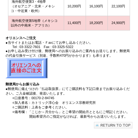
海外航空便第3・4地帯
（オセアニア・北米・メキシ
10,200円
16,100円
22,100円
コ・中近東・欧州）
海外航空便第5地帯（メキシコ
11,400円
18,200円
24,900円
以外の中南米・アフリカ）
オリエンスへご注文
●当サイトまたはお電話・Ｆaxにてお申し込みください。
Tel : 03-3322-7601 Fax : 03-3325-5322
●お申し込み受け付け後、郵便局へのお振り込みのご案内をお送りします。郵便局
の代金引換サービス（別途、手数料470円がかかります）も承ります。
郵便局からお振り込み
●郵便局に備えつけの「払込取扱票」にてご購読料を下記口座までお振り込みくだ
さい。ご入金確認後、発送いたします。
○口座番号：00170-2-84745
○加入者名：カトリック淳心会 オリエンス宗教研究所
○ご購読料：上表をご参考ください。
○備考欄：「こじか～月分から」とご希望の開始月とともにご明記ください。
開始希望月のご指定がなければ、最新号からお送りいたします。