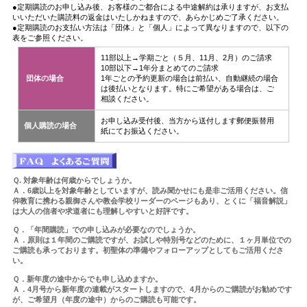
●定期購読のお申し込み後、お客様のご都合による中途解約は承りますが、お支払
いいただいた購読料の返金はいたしかねますので、あらかじめご了承ください。
●定期購読のお支払い方法は「団体」と「個人」によって異なりますので、以下の
表をご参照ください。
11部以上→学期ごと（５月、11月、2月）のご請求
10部以下→1年分まとめてのご請求
団体の場合
1年ごとの予約更新の場合は前払い、自動継続の場合
は後払いとなります。特にご希望がある場合は、ご
相談ください。
お申し込み受付後、当方から送付します郵便振替用
個人購読の場合
紙にてお振込ください。
Ｑ. 対象年齢は何歳からでしょうか。
Ａ．6歳以上を対象年齢としていますが、読み聞かせにも是非ご活用ください。信
仰教育に携わる親御さんや教会学校リーダーのページもあり、とくに「福音解説」
は大人の信者や求道者にも理解しやすいと好評です。
Ｑ．「年間購読」での申し込みが必要なのでしょうか。
Ａ．原則は１年間のご購読ですが、お試しや特別号などのために、１ヶ月単位での
ご購読も承っております。初聖体の準備やフォローアップとしてもご活用くださ
い。
Ｑ．新年度の途中からでも申し込めますか。
Ａ．4月号から新年度の連載がスタートしますので、4月からのご購読がお勧めです
が、ご希望月（年度の途中）からのご購読も可能です。