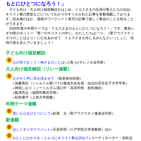
もとにひとつになろう！」
子ども向け・大人向け福音解説をはじめ、イエスさまの生涯や聖人たちの伝記、
キリスト教の歴史などについてわかりやすくかかれた記事を多数掲載しておりま
す。読み物のほか、漫画やワークシート形式の記事で楽しく教会のことを知ること
ができます。
2026年度の年間テーマは「イエスさまのもとにひとつになろう！」です。教皇レ
オ14世のモットー「唯一のキリストの中に、わたしたちは一つ」（聖アウグスティ
ヌスのことばより）に心をあわせて、イエスさまを信じるみんなといっしょに、信
仰の道を歩んでいきましょう！
子ども向け福音解説
心の耳できこう！神さまのことば
●
三島 心(サレジオ会司祭）
大人向け福音解説（リレー連載）
ささやく声に耳を澄ませて
（執筆者50音順）
●
加藤美紀（シャルトル聖パウロ修道女会会員・仙台白百合女子大学学長）
●
神垣しおり（ノートルダム清心中・高等学校 校長補佐）
●
船津亮太（福岡司教区司祭）
●
松村康平（上智大学助教）
年間テーマ連載
思いと心をひとつにして
●
松尾 太（聖アウグスチノ修道会司祭）
新連載
ほしくず☆サクラメント
●
石原良明（八戸学院大学准教授）ほか
わたしにひかりを～トルコにキリスト教を訪ねて
●
コーディネーター・赤松志