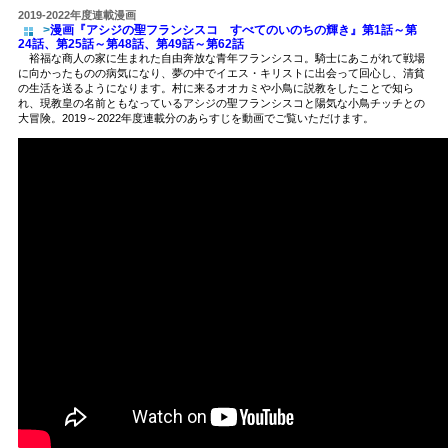
2019-2022年度連載漫画
>
漫画『アシジの聖フランシスコ すべてのいのちの輝き』第1話～第
24話、第25話～第48話、第49話～第62話
裕福な商人の家に生まれた自由奔放な青年フランシスコ。騎士にあこがれて戦場
に向かったものの病気になり、夢の中でイエス・キリストに出会って回心し、清貧
の生活を送るようになります。村に来るオオカミや小鳥に説教をしたことで知ら
れ、現教皇の名前ともなっているアシジの聖フランシスコと陽気な小鳥チッチとの
大冒険。2019～2022年度連載分のあらすじを動画でご覧いただけます。